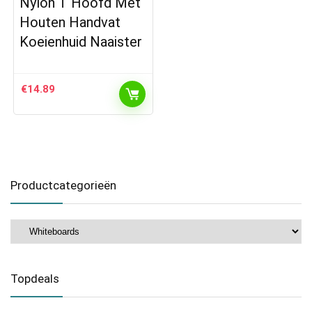
Nylon T Hoofd Met
Houten Handvat
Koeienhuid Naaister
€
14.89
Productcategorieën
Topdeals