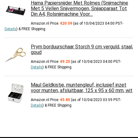
Hama Papiersnijder Met Rolmes (Snijmachine
Met 5 Vellen Snijvermogen, Snijapparaat Tot
Din A4, Rolsnijmachine Voor…
Amazon.nl Price:
€
20.59
(as of 10/04/2023 04:00 PST-
Details
)
&
FREE Shipping
.
Prym borduurschaar Storch 9 cm verguld, staal,
goud
Amazon.nl Price:
€
9.25
(as of 10/04/2023 04:00 PST-
Details
)
&
FREE Shipping
.
Maul Geldkistje, muntengleuf, inclusief inzet
voor munten, afsluitbaar, 125 x 95 x 60 mm, wit
Amazon.nl Price:
€
5.85
(as of 10/04/2023 03:59 PST-
Details
)
&
FREE Shipping
.