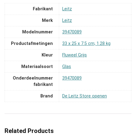
Fabrikant
‎Leitz
Merk
‎Leitz
Modelnummer
‎39470089
Productafmetingen
‎33 x 25 x 7.5 cm; 1.28 kg
Kleur
‎Fluweel Grijs
Materiaalsoort
‎Glas
Onderdeelnummer
‎39470089
fabrikant
Brand
De Leitz Store openen
Related Products