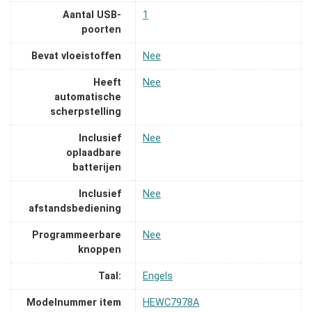
Aantal USB-
‎1
poorten
Bevat vloeistoffen
‎Nee
Heeft
‎Nee
automatische
scherpstelling
Inclusief
‎Nee
oplaadbare
batterijen
Inclusief
‎Nee
afstandsbediening
Programmeerbare
‎Nee
knoppen
Taal:
‎Engels
Modelnummer item
‎HEWC7978A