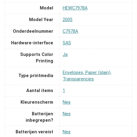
Model
‎HEWC7978A
Model Year
‎2005
Onderdeelnummer
‎C7978A
Hardware-interface
‎SAS
Supports Color
‎Ja
Printing
‎Envelopes, Paper (plain),
Type printmedia
Transparencies
Aantal items
‎1
Kleurenscherm
‎Nee
Batterijen
‎Nee
inbegrepen?
Batterijen vereist
‎Nee