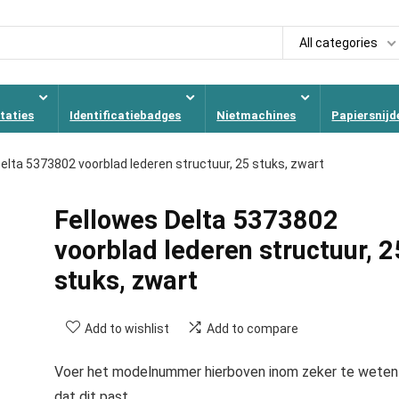
All categories
taties
Identificatiebadges
Nietmachines
Papiersnijd
elta 5373802 voorblad lederen structuur, 25 stuks, zwart
Fellowes Delta 5373802
voorblad lederen structuur, 2
stuks, zwart
Add to wishlist
Add to compare
Voer het modelnummer hierboven inom zeker te weten
dat dit past.