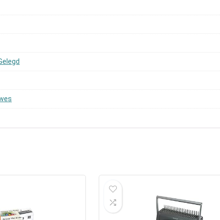
 Gelegd
owes