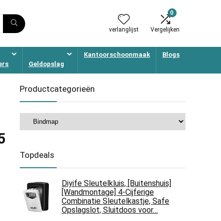
0
verlanglijst
Vergelijken
Kantoorschoonmaak
Blogs
ers
Geldopslag
Productcategorieën
5
Topdeals
Diyife Sleutelkluis, [Buitenshuis]
[Wandmontage] 4-Cijferige
Combinatie Sleutelkastje, Safe
Opslagslot, Sluitdoos voor…