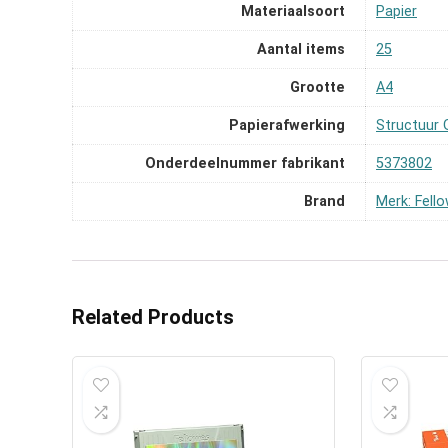
Materiaalsoort
‎Papier
Aantal items
‎25
Grootte
‎A4
Papierafwerking
‎Structuur
Onderdeelnummer fabrikant
‎5373802
Brand
Merk: Fell
Related Products