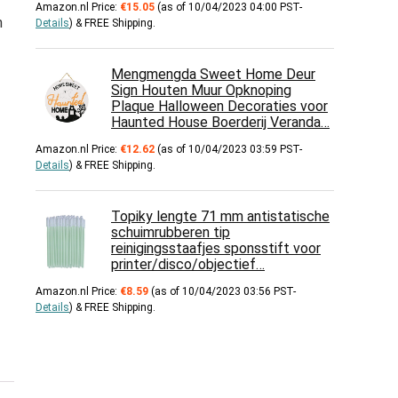
Amazon.nl Price:
€
15.05
(as of 10/04/2023 04:00 PST-
n
Details
)
&
FREE Shipping
.
Mengmengda Sweet Home Deur
Sign Houten Muur Opknoping
Plaque Halloween Decoraties voor
Haunted House Boerderij Veranda…
Amazon.nl Price:
€
12.62
(as of 10/04/2023 03:59 PST-
Details
)
&
FREE Shipping
.
Topiky lengte 71 mm antistatische
schuimrubberen tip
reinigingsstaafjes sponsstift voor
printer/disco/objectief…
Amazon.nl Price:
€
8.59
(as of 10/04/2023 03:56 PST-
Details
)
&
FREE Shipping
.