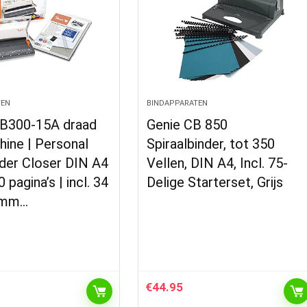
TEN
BINDAPPARATEN
B300-15A draad
Genie CB 850
ine | Personal
Spiraalbinder, tot 350
der Closer DIN A4
Vellen, DIN A4, Incl. 75-
0 pagina’s | incl. 34
Delige Starterset, Grijs
 mm…
€
44.95