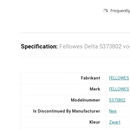
Frequently
Specification:
Fellowes Delta 5373802 voo
Fabrikant
‎FELLOWES
Merk
‎FELLOWES
Modelnummer
‎5373802
Is Discontinued By Manufacturer
‎Nee
Kleur
‎Zwart