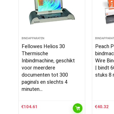
BINDAPPARATEN
BINDAPPARA
Fellowes Helios 30
Peach P
Thermische
bindmach
Inbindmachine, geschikt
Wire Bin
voor meerdere
| bindt 6
documenten tot 300
stuks 8
pagina’s en slechts 4
minuten…
€
104.61
€
40.32