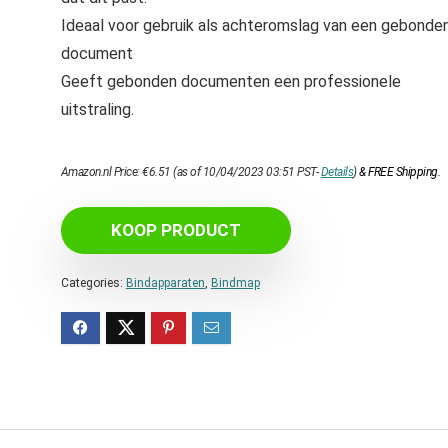
Ideaal voor gebruik als achteromslag van een gebonde
document
Geeft gebonden documenten een professionele
uitstraling.
Amazon.nl Price:
€
6.51
(as of 10/04/2023 03:51 PST-
Details
)
&
FREE Shipping
.
KOOP PRODUCT
Categories:
Bindapparaten
,
Bindmap