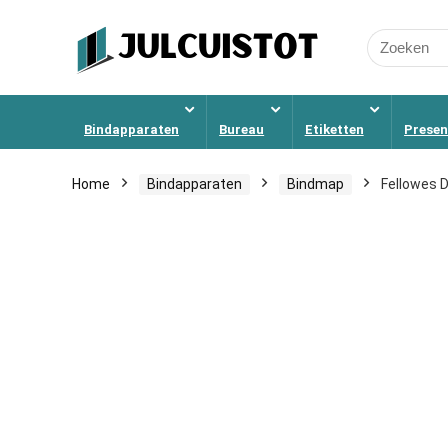
Search
for:
Bindapparaten
Bureau
Etiketten
Presen
Home
Bindapparaten
Bindmap
Fellowes D