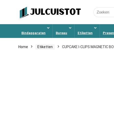
Search
for:
Bindapparaten
Bureau
Etiketten
Presen
Home
Etiketten
CUPCAKE I-CLIPS MAGNETIC B