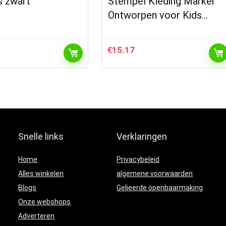
rs zwart
Stempel Kleding Marker
Ontworpen voor Kids…
€
15.17
Snelle links
Verklaringen
Home
Privacybeleid
Alles winkelen
algemene voorwaarden
Blogs
Gelieerde openbaarmaking
Onze webshops
Adverteren