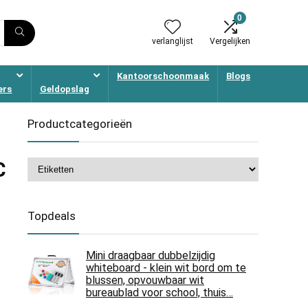
0
verlanglijst
Vergelijken
Kantoorschoonmaak
Blogs
ers
Geldopslag
Productcategorieën
C
Topdeals
Mini draagbaar dubbelzijdig
whiteboard - klein wit bord om te
blussen, opvouwbaar wit
bureaublad voor school, thuis…