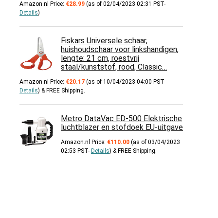
Amazon.nl Price:
€
28.99
(as of 02/04/2023 02:31 PST-
Details
)
Fiskars Universele schaar,
huishoudschaar voor linkshandigen,
lengte: 21 cm, roestvrij
staal/kunststof, rood, Classic…
Amazon.nl Price:
€
20.17
(as of 10/04/2023 04:00 PST-
Details
)
&
FREE Shipping
.
Metro DataVac ED-500 Elektrische
luchtblazer en stofdoek EU-uitgave
Amazon.nl Price:
€
110.00
(as of 03/04/2023
02:53 PST-
Details
)
&
FREE Shipping
.