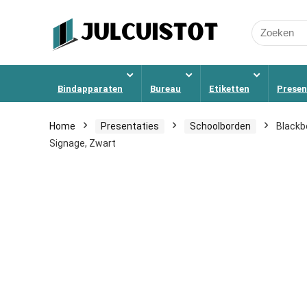
Search
for:
Bindapparaten
Bureau
Etiketten
Presen
Home
Presentaties
Schoolborden
Blackb
Signage, Zwart