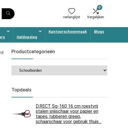
0
verlanglijst
Vergelijken
Kantoorschoonmaak
Blogs
ers
Geldopslag
Productcategorieën
rd
Topdeals
D.RECT Sg-160 16 cm roestvrij
stalen snijschaar voor papier en
tapes, rubberen greep,
schaarschaar voor gebruik thuis…