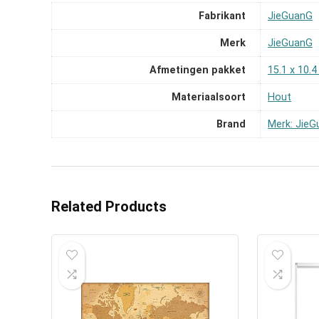
Fabrikant
‎JieGuanG
Merk
‎JieGuanG
Afmetingen pakket
‎15.1 x 10.
Materiaalsoort
‎Hout
Brand
Merk: Jie
Related Products