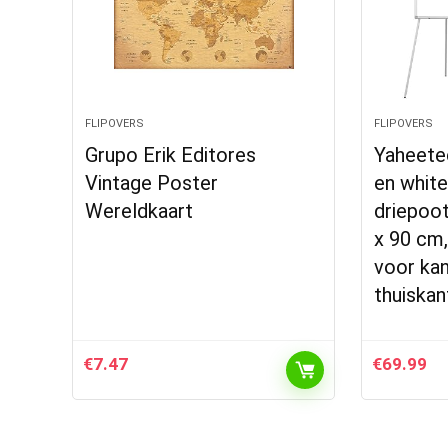
FLIPOVERS
FLIPOVERS
Grupo Erik Editores
Yaheetec
Vintage Poster
en whit
Wereldkaart
driepoot
x 90 cm
voor kan
thuiska
€
7.47
€
69.99