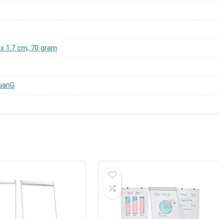
4 x 1.7 cm; 70 gram
GuanG