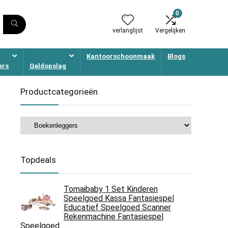
0
verlanglijst
Vergelijken
Kantoorschoonmaak
Blogs
ers
Geldopslag
Productcategorieën
Topdeals
Tomaibaby 1 Set Kinderen
Speelgoed Kassa Fantasiespel
Educatief Speelgoed Scanner
Rekenmachine Fantasiespel
Speelgoed…