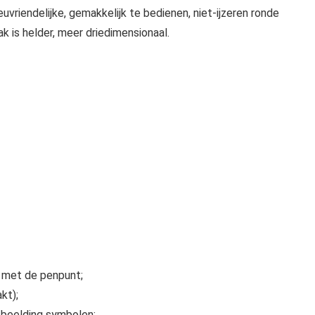
euvriendelijke, gemakkelijk te bedienen, niet-ijzeren ronde
lak is helder, meer driedimensionaal.
n met de penpunt;
kt);
afbeelding symbolen;