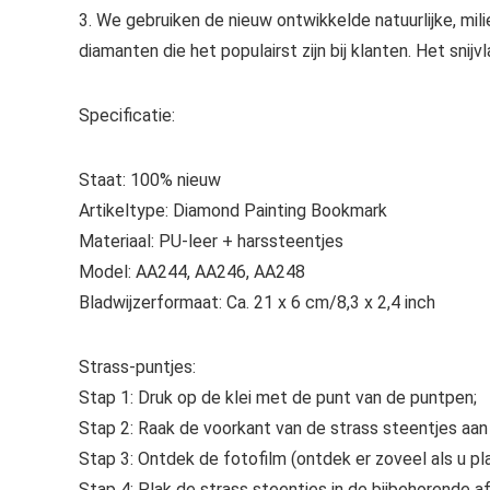
3. We gebruiken de nieuw ontwikkelde natuurlijke, mili
diamanten die het populairst zijn bij klanten. Het snijv
Specificatie:
Staat: 100% nieuw
Artikeltype: Diamond Painting Bookmark
Materiaal: PU-leer + harssteentjes
Model: AA244, AA246, AA248
Bladwijzerformaat: Ca. 21 x 6 cm/8,3 x 2,4 inch
Strass-puntjes:
Stap 1: Druk op de klei met de punt van de puntpen;
Stap 2: Raak de voorkant van de strass steentjes aa
Stap 3: Ontdek de fotofilm (ontdek er zoveel als u pla
Stap 4: Plak de strass steentjes in de bijbehorende 