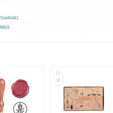
rfugxhnd21
DAMOS