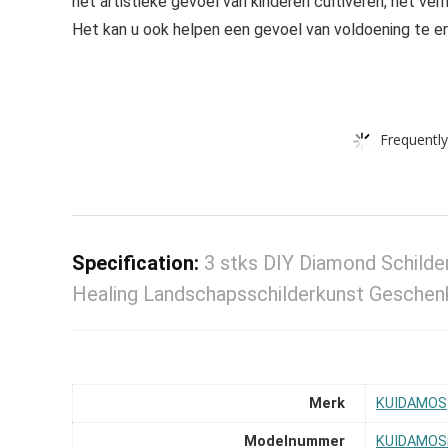
het artistieke gevoel van kinderen cultiveren, het v
Het kan u ook helpen een gevoel van voldoening te er
Frequently
Specification:
3 stks DIY Diamond Schilde
Healing Landschapsschilderkunst Gesche
Merk
‎KUIDAMOS
Modelnummer
‎KUIDAMOS