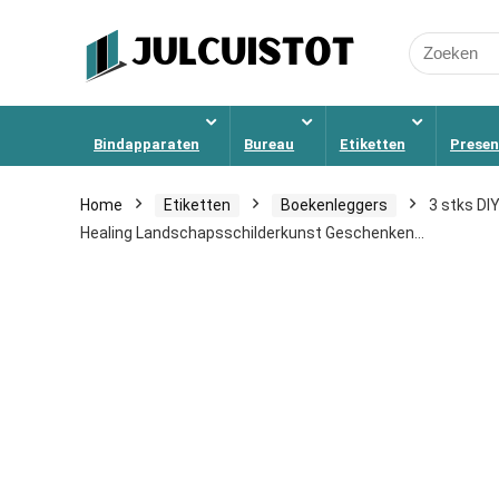
Search
for:
Bindapparaten
Bureau
Etiketten
Presen
Home
Etiketten
Boekenleggers
3 stks DI
Healing Landschapsschilderkunst Geschenken…