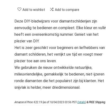
Add to wishlist
Add to compare
Deze DIY-bladwijzers voor diamantschilderijen zijn
eenvoudig te bedienen en compleet. Elke kleur en vulli
heeft een overeenkomstig nummer. Geniet van het
plezier van DIY.
Het is zeer geschikt voor beginners en liefhebbers van
diamant schilderen, het verrijkt uw tijd en voegt meer
plezier toe aan ons leven.
We gebruiken de nieuw ontwikkelde natuurlijke,
milieuvriendelijke, gemakkelijk te bedienen, niet-ijzeren
ronde diamanten die het populairst zijn bij klanten. Het
snijvlak is helder, meer driedimensionaal.
Amazon.nl Price:
€
22.19
(as of 10/04/2023 03:56 PST-
Details
)
&
FREE Shipping
.