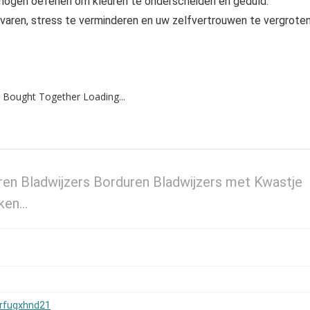
ermogen oefenen om kleuren te onderscheiden en geduld.
varen, stress te verminderen en uw zelfvertrouwen te vergroten
 Bought Together Loading...
ren Bladwijzers Borduren Bladwijzers met Kwastje
nken…
rfugxhnd21