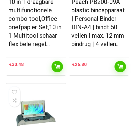
10 in 1 draagbare
Peach PB200-09A
multifunctionele
plastic bindapparaat
combo tool,Office
| Personal Binder
briefpapier Set,10 in
DIN-A4 | bindt 50
1 Multitool schaar
vellen | max. 12 mm
flexibele regel…
bindrug | 4 vellen…
€
30.48
€
26.80