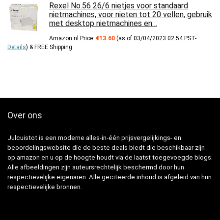
Rexel No.56 26/6 nietjes voor standaard
nietmachines, voor nieten tot 20 vellen, gebruik
met desktop nietmachines en…
Amazon.nl Price:
€
13.60
(as of 03/04/2023 02:54 PST-
Details
)
&
FREE Shipping
.
Over ons
Julcuistot is een moderne alles-in-één prijsvergelijkings- en
beoordelingswebsite die de beste deals biedt die beschikbaar zijn
op amazon en u op de hoogte houdt via de laatst toegevoegde blogs.
Alle afbeeldingen zijn auteursrechtelijk beschermd door hun
respectievelijke eigenaren. Alle geciteerde inhoud is afgeleid van hun
respectievelijke bronnen.