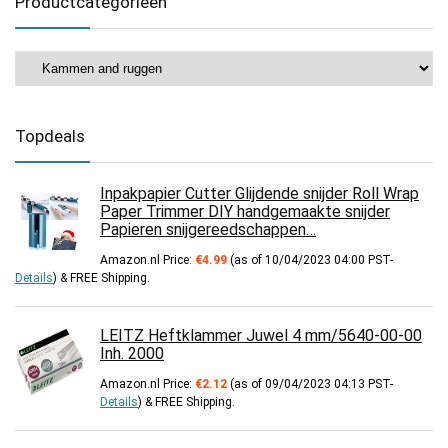
Productcategorieën
Topdeals
Inpakpapier Cutter Glijdende snijder Roll Wrap
Paper Trimmer DIY handgemaakte snijder
Papieren snijgereedschappen…
Amazon.nl Price:
€
4.99
(as of 10/04/2023 04:00 PST-
Details
)
&
FREE Shipping
.
LEITZ Heftklammer Juwel 4 mm/5640-00-00
Inh. 2000
Amazon.nl Price:
€
2.12
(as of 09/04/2023 04:13 PST-
Details
)
&
FREE Shipping
.