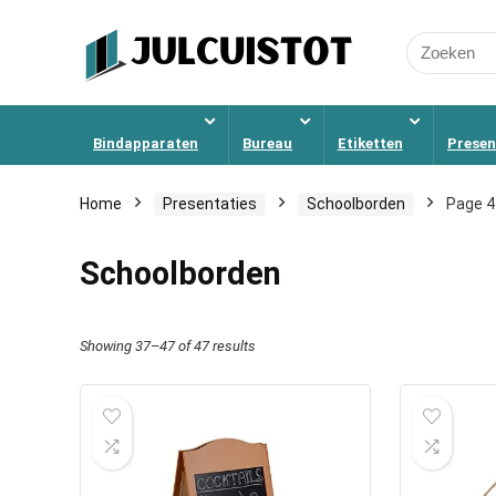
Search
for:
Bindapparaten
Bureau
Etiketten
Presen
Home
Presentaties
Schoolborden
Page 4
Schoolborden
Showing 37–47 of 47 results