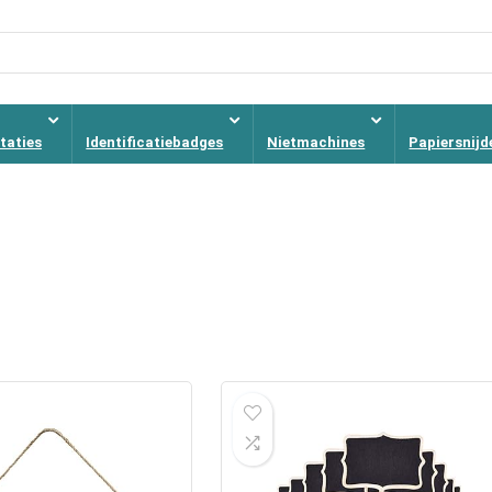
taties
Identificatiebadges
Nietmachines
Papiersnijd