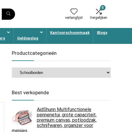
0
verlanglijst
Vergelijken
Kantoorschoonmaak
Blogs
ers
Geldopslag
Productcategorieën
Best verkopende
AidShunn Multifunctionele
pennenetui, grote capaciteit,
premium canvas, potloodzak,
schrijfwaren, organizer voor
meisjes…