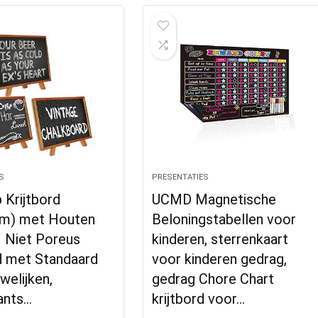
S
PRESENTATIES
 Krijtbord
UCMD Magnetische
m) met Houten
Beloningstabellen voor
 Niet Poreus
kinderen, sterrenkaart
d met Standaard
voor kinderen gedrag,
elijken,
gedrag Chore Chart
ants…
krijtbord voor…