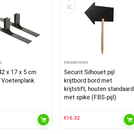
S
PRESENTATIES
42 x 17 x 5 cm
Securit Silhouet pijl
 Voetenplank
krijtbord bord met
krijtstift, houten standaard
met spike (FBS-pijl)
€
16.32