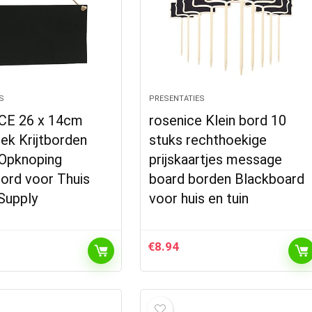
S
PRESENTATIES
CE 26 x 14cm
rosenice Klein bord 10
ek Krijtborden
stuks rechthoekige
Opknoping
prijskaartjes message
ord voor Thuis
board borden Blackboard
Supply
voor huis en tuin
€
8.94