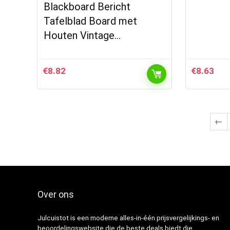
Blackboard Bericht
Tafelblad Board met
Houten Vintage…
€
8.82
€
8.63
←
Over ons
Julcuistot is een moderne alles-in-één prijsvergelijkings- en
beoordelingswebsite die de beste deals biedt die