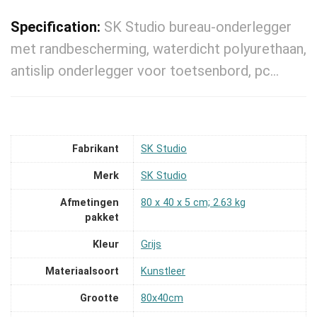
Specification:
SK Studio bureau-onderlegger
met randbescherming, waterdicht polyurethaan,
antislip onderlegger voor toetsenbord, pc…
Fabrikant
‎SK Studio
Merk
‎SK Studio
Afmetingen
‎80 x 40 x 5 cm; 2.63 kg
pakket
Kleur
‎Grijs
Materiaalsoort
‎Kunstleer
Grootte
‎80x40cm