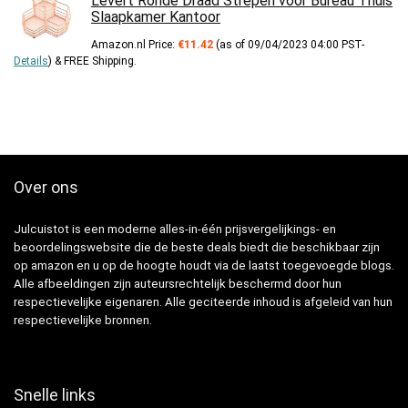
Levert Ronde Draad Strepen voor Bureau Thuis
Slaapkamer Kantoor
Amazon.nl Price:
€
11.42
(as of 09/04/2023 04:00 PST-
Details
)
&
FREE Shipping
.
Over ons
Julcuistot is een moderne alles-in-één prijsvergelijkings- en
beoordelingswebsite die de beste deals biedt die beschikbaar zijn
op amazon en u op de hoogte houdt via de laatst toegevoegde blogs.
Alle afbeeldingen zijn auteursrechtelijk beschermd door hun
respectievelijke eigenaren. Alle geciteerde inhoud is afgeleid van hun
respectievelijke bronnen.
Snelle links