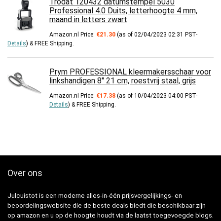
Trodat 120432 datumstempel 5030
Professional 4.0 Duits, letterhoogte 4 mm,
maand in letters zwart
Amazon.nl Price:
€
21.30
(as of 02/04/2023 02:31 PST-
Details
)
&
FREE Shipping
.
Prym PROFESSIONAL kleermakersschaar voor
linkshandigen 8'' 21 cm, roestvrij staal, grijs
Amazon.nl Price:
€
17.38
(as of 10/04/2023 04:00 PST-
Details
)
&
FREE Shipping
.
Over ons
Julcuistot is een moderne alles-in-één prijsvergelijkings- en
beoordelingswebsite die de beste deals biedt die beschikbaar zijn
op amazon en u op de hoogte houdt via de laatst toegevoegde blogs.