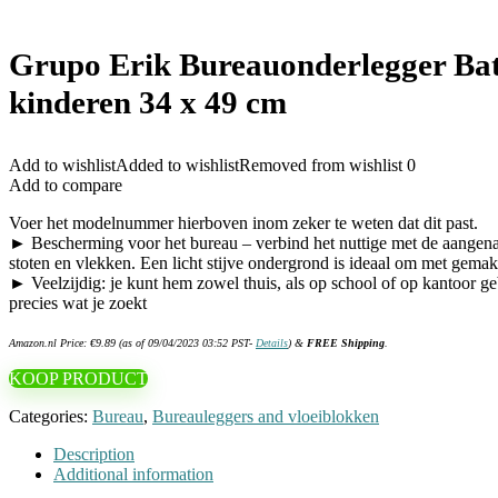
Grupo Erik Bureauonderlegger Bat
kinderen 34 x 49 cm
Add to wishlist
Added to wishlist
Removed from wishlist
0
Add to compare
Voer het modelnummer hierboven inom zeker te weten dat dit past.
► Bescherming voor het bureau – verbind het nuttige met de aangenam
stoten en vlekken. Een licht stijve ondergrond is ideaal om met gemak 
► Veelzijdig: je kunt hem zowel thuis, als op school of op kantoor g
precies wat je zoekt
Amazon.nl Price:
€
9.89
(as of 09/04/2023 03:52 PST-
Details
)
&
FREE Shipping
.
KOOP PRODUCT
Categories:
Bureau
,
Bureauleggers and vloeiblokken
Description
Additional information