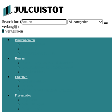
Search for:
verlanglijst
0
Vergelijken
Bindapparaten
Bindapparaten
Bindmap
Kammen and ruggen
Bureau
Bureau-organizers and -houders
Bureauleggers and vloeiblokken
Dossierrekken
Etiketten
Boekenleggers
Indextabs
Stempels and stempeltoebehoren
Presentaties
Flipovers
Schoolborden
Whiteboards