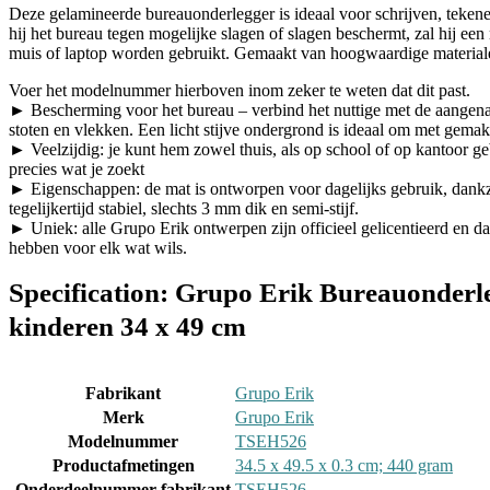
Deze gelamineerde bureauonderlegger is ideaal voor schrijven, tekenen
hij het bureau tegen mogelijke slagen of slagen beschermt, zal hij een
muis of laptop worden gebruikt. Gemaakt van hoogwaardige materialen
Voer het modelnummer hierboven inom zeker te weten dat dit past.
► Bescherming voor het bureau – verbind het nuttige met de aangenam
stoten en vlekken. Een licht stijve ondergrond is ideaal om met gemak 
► Veelzijdig: je kunt hem zowel thuis, als op school of op kantoor g
precies wat je zoekt
► Eigenschappen: de mat is ontworpen voor dagelijks gebruik, dankzij 
tegelijkertijd stabiel, slechts 3 mm dik en semi-stijf.
► Uniek: alle Grupo Erik ontwerpen zijn officieel gelicentieerd en dank
hebben voor elk wat wils.
Specification:
Grupo Erik Bureauonderle
kinderen 34 x 49 cm
Fabrikant
‎Grupo Erik
Merk
‎Grupo Erik
Modelnummer
‎TSEH526
Productafmetingen
‎34.5 x 49.5 x 0.3 cm; 440 gram
Onderdeelnummer fabrikant
‎TSEH526