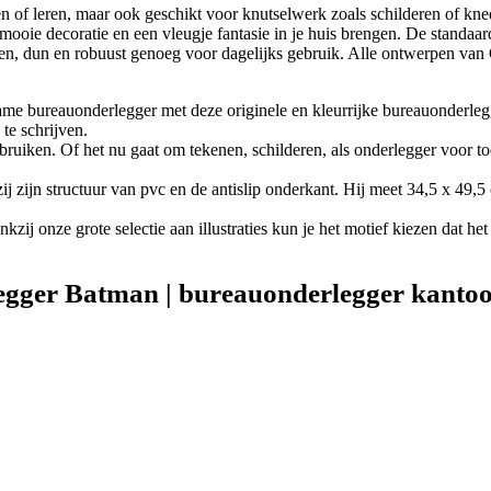
 of leren, maar ook geschikt voor knutselwerk zoals schilderen of kneed
 mooie decoratie en een vleugje fantasie in je huis brengen. De standaa
, dun en robuust genoeg voor dagelijks gebruik. Alle ontwerpen van Gr
e bureauonderlegger met deze originele en kleurrijke bureauonderlegge
te schrijven.
ebruiken. Of het nu gaat om tekenen, schilderen, als onderlegger voor 
zijn structuur van pvc en de antislip onderkant. Hij meet 34,5 x 49,5 
zij onze grote selectie aan illustraties kun je het motief kiezen dat het
gger Batman | bureauonderlegger kantoor