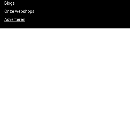
Blogs
Onze webshops
Adverteren
Verklaringen
Privacybeleid
algemene voorwaarden
Gelieerde openbaarmaking
Productcategorieën
Kammen and ruggen
×