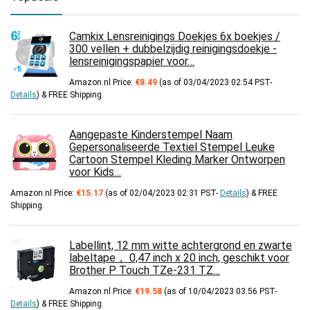
Camkix Lensreinigings Doekjes 6x boekjes /
300 vellen + dubbelzijdig reinigingsdoekje -
lensreinigingspapier voor…
Amazon.nl Price:
€
8.49
(as of 03/04/2023 02:54 PST-
Details
)
&
FREE Shipping
.
Aangepaste Kinderstempel Naam
Gepersonaliseerde Textiel Stempel Leuke
Cartoon Stempel Kleding Marker Ontworpen
voor Kids…
Amazon.nl Price:
€
15.17
(as of 02/04/2023 02:31 PST-
Details
)
&
FREE
Shipping
.
Labellint, 12 mm witte achtergrond en zwarte
labeltape， 0,47 inch x 20 inch, geschikt voor
Brother P Touch TZe-231 TZ…
Amazon.nl Price:
€
19.58
(as of 10/04/2023 03:56 PST-
Details
)
&
FREE Shipping
.