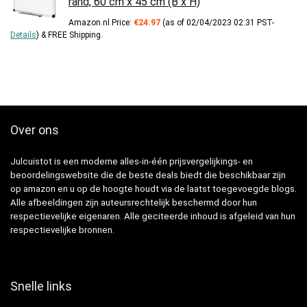
rand, 60 cm x 45 cm (B x H)
Amazon.nl Price:
€
24.97
(as of 02/04/2023 02:31 PST-
Details
)
&
FREE Shipping
.
Over ons
Julcuistot is een moderne alles-in-één prijsvergelijkings- en
beoordelingswebsite die de beste deals biedt die beschikbaar zijn
op amazon en u op de hoogte houdt via de laatst toegevoegde blogs.
Alle afbeeldingen zijn auteursrechtelijk beschermd door hun
respectievelijke eigenaren. Alle geciteerde inhoud is afgeleid van hun
respectievelijke bronnen.
Snelle links