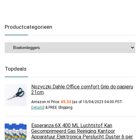
Productcategorieën
Topdeals
Nozyczki Dahle Office comfort Grip do papieru
21cm
Amazon.nl Price:
€
5.23
(as of 10/04/2023 04:00 PST-
Details
)
&
FREE Shipping
.
Esperanza 6X 400 ML Luchtstof Kan
Gecomprimeerd Gas Reiniging Kantoor
Apparatuur Elektronica Perslucht Duster 6 per