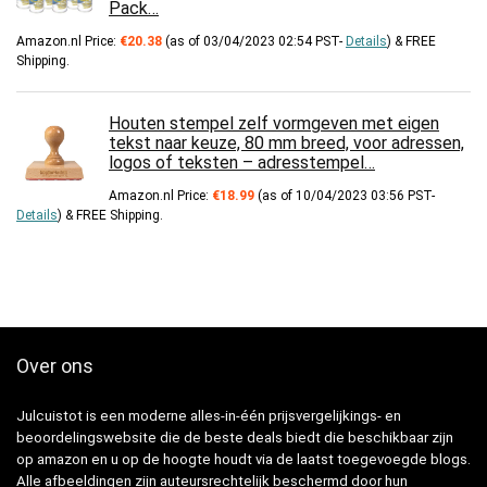
Pack…
Amazon.nl Price:
€
20.38
(as of 03/04/2023 02:54 PST-
Details
)
&
FREE
Shipping
.
Houten stempel zelf vormgeven met eigen
tekst naar keuze, 80 mm breed, voor adressen,
logos of teksten – adresstempel…
Amazon.nl Price:
€
18.99
(as of 10/04/2023 03:56 PST-
Details
)
&
FREE Shipping
.
Over ons
Julcuistot is een moderne alles-in-één prijsvergelijkings- en
beoordelingswebsite die de beste deals biedt die beschikbaar zijn
op amazon en u op de hoogte houdt via de laatst toegevoegde blogs.
Alle afbeeldingen zijn auteursrechtelijk beschermd door hun