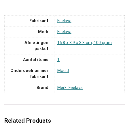
Fabrikant
‎Feelava
Merk
‎Feelava
Afmetingen
‎16.8 x 8.9 x 3.3 cm; 100 gram
pakket
Aantal items
‎1
Onderdeelnummer
‎Mould
fabrikant
Brand
Merk: Feelava
Related Products