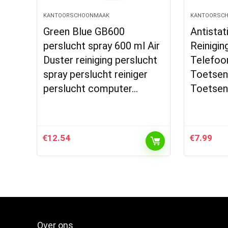
KANTOORSCHOONMAAK
KANTOORSC
Green Blue GB600
Antistat
perslucht spray 600 ml Air
Reinigin
Duster reiniging perslucht
Telefoon
spray perslucht reiniger
Toetsen
perslucht computer…
Toetse
€
12.54
€
7.99
Over ons