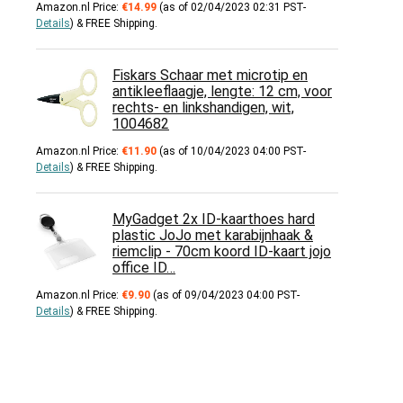
Amazon.nl Price:
€
14.99
(as of 02/04/2023 02:31 PST-
Details
)
&
FREE Shipping
.
Fiskars Schaar met microtip en
antikleeflaagje, lengte: 12 cm, voor
rechts- en linkshandigen, wit,
1004682
Amazon.nl Price:
€
11.90
(as of 10/04/2023 04:00 PST-
Details
)
&
FREE Shipping
.
MyGadget 2x ID-kaarthoes hard
plastic JoJo met karabijnhaak &
riemclip - 70cm koord ID-kaart jojo
office ID…
Amazon.nl Price:
€
9.90
(as of 09/04/2023 04:00 PST-
Details
)
&
FREE Shipping
.