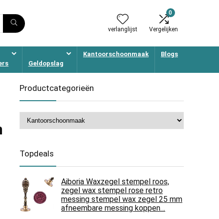
0
verlanglijst
Vergelijken
Kantoorschoonmaak
Blogs
ers
Geldopslag
Productcategorieën
n
h
Topdeals
Aiboria Waxzegel stempel roos,
zegel wax stempel rose retro
messing stempel wax zegel 25 mm
afneembare messing koppen…