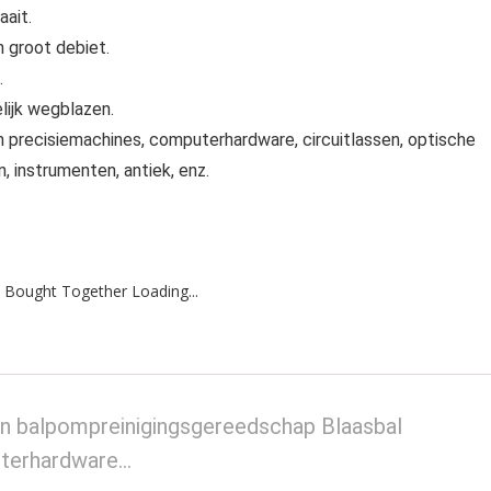
aait.
n groot debiet.
.
lijk wegblazen.
n precisiemachines, computerhardware, circuitlassen, optische
, instrumenten, antiek, enz.
 Bought Together Loading...
ren balpompreinigingsgereedschap Blaasbal
uterhardware…