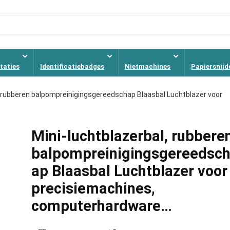
taties
Identificatiebadges
Nietmachines
Papiersnijd
, rubberen balpompreinigingsgereedschap Blaasbal Luchtblazer voor
Mini-luchtblazerbal, rubbere
balpompreinigingsgereedsc
ap Blaasbal Luchtblazer voor
precisiemachines,
computerhardware…