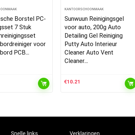
HOONMAAK
KANTOORSCHOONMAAK
ische Borstel PC-
Sunwuun Reinigingsgel
gsset 7 Stuk
voor auto, 200g Auto
reinigingsset
Detailing Gel Reiniging
bordreiniger voor
Putty Auto Interieur
nbord PCB…
Cleaner Auto Vent
Cleaner…
€
10.21
Snelle links
Verklaringen