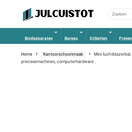
Search
for:
Bindapparaten
Bureau
Etiketten
Presen
Home
Kantoorschoonmaak
Mini-luchtblazerbal
precisiemachines, computerhardware…