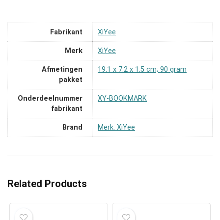
Fabrikant
‎XiYee
Merk
‎XiYee
Afmetingen
‎19.1 x 7.2 x 1.5 cm; 90 gram
pakket
Onderdeelnummer
‎XY-BOOKMARK
fabrikant
Brand
Merk: XiYee
Related Products