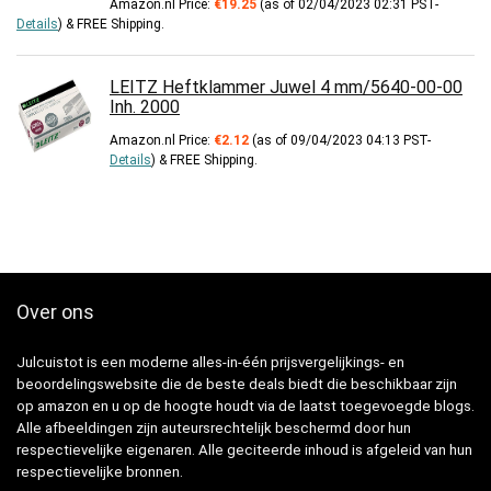
Amazon.nl Price:
€
19.25
(as of 02/04/2023 02:31 PST-
Details
)
&
FREE Shipping
.
LEITZ Heftklammer Juwel 4 mm/5640-00-00
Inh. 2000
Amazon.nl Price:
€
2.12
(as of 09/04/2023 04:13 PST-
Details
)
&
FREE Shipping
.
Over ons
Julcuistot is een moderne alles-in-één prijsvergelijkings- en
beoordelingswebsite die de beste deals biedt die beschikbaar zijn
op amazon en u op de hoogte houdt via de laatst toegevoegde blogs.
Alle afbeeldingen zijn auteursrechtelijk beschermd door hun
respectievelijke eigenaren. Alle geciteerde inhoud is afgeleid van hun
respectievelijke bronnen.