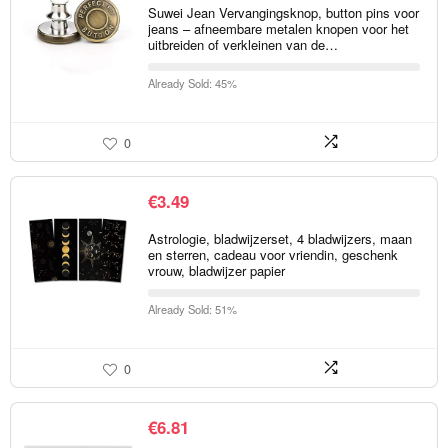
Suwei Jean Vervangingsknop, button pins voor
jeans – afneembare metalen knopen voor het
uitbreiden of verkleinen van de…
Already Sold: 45%
0
€
3.49
Astrologie, bladwijzerset, 4 bladwijzers, maan
en sterren, cadeau voor vriendin, geschenk
vrouw, bladwijzer papier
Already Sold: 51%
0
€
6.81