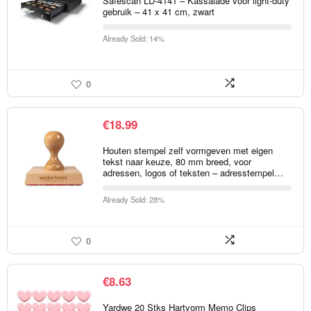
Safescan LD-4141 – Kassalade voor light-duty
gebruik – 41 x 41 cm, zwart
Already Sold: 14%
0
€
18.99
Houten stempel zelf vormgeven met eigen
tekst naar keuze, 80 mm breed, voor
adressen, logos of teksten – adresstempel…
Already Sold: 28%
0
€
8.63
Yardwe 20 Stks Hartvorm Memo Clips