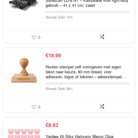
Safescan LD-4141 – Kassalade voor light-duty
gebruik – 41 x 41 cm, zwart
Already Sold: 14%
0
€
18.99
Houten stempel zelf vormgeven met eigen
tekst naar keuze, 80 mm breed, voor
adressen, logos of teksten – adresstempel…
Already Sold: 28%
0
€
8.63
Yardwe 20 Stks Hartvorm Memo Clips