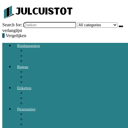
Search for:
verlanglijst
0
Vergelijken
Bindapparaten
Bindapparaten
Bindmap
Kammen and ruggen
Bureau
Bureau-organizers and -houders
Bureauleggers and vloeiblokken
Dossierrekken
Etiketten
Boekenleggers
Indextabs
Stempels and stempeltoebehoren
Presentaties
Flipovers
Schoolborden
Whiteboards