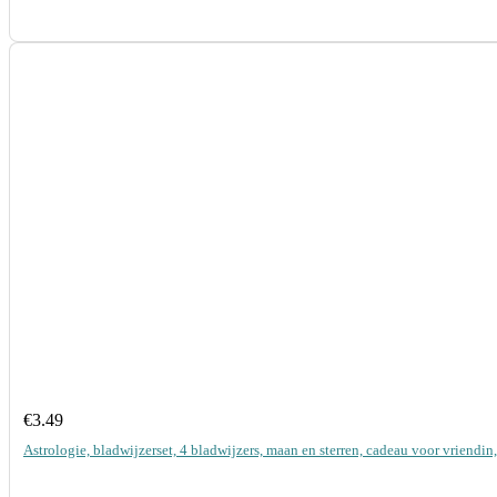
€
3.49
Astrologie, bladwijzerset, 4 bladwijzers, maan en sterren, cadeau voor vriendi