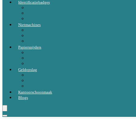
Identificatiebadges
Badgehouders
Identificatiebadges
Insteekkaarten voor badges
Nietmachines
Nietjes
Nietmachines
Ontnieters
Papiersnijders
Papiersnijders and messen
Scharen
Snijmatten
Geldopslag
Geldkistjes
Geldzakken
Kluizen
Kantoorschoonmaak
Blogs