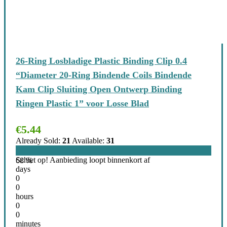
26-Ring Losbladige Plastic Binding Clip 0.4
“Diameter 20-Ring Bindende Coils Bindende
Kam Clip Sluiting Open Ontwerp Binding
Ringen Plastic 1” voor Losse Blad
€
5.44
Already Sold:
21
Available:
31
Schiet op! Aanbieding loopt binnenkort af
68 %
days
0
0
hours
0
0
minutes