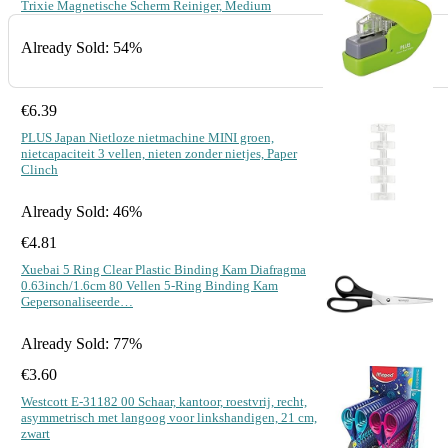
Trixie Magnetische Scherm Reiniger, Medium
Already Sold: 54%
€
6.39
PLUS Japan Nietloze nietmachine MINI groen,
nietcapaciteit 3 vellen, nieten zonder nietjes, Paper
Clinch
Already Sold: 46%
€
4.81
Xuebai 5 Ring Clear Plastic Binding Kam Diafragma
0.63inch/1.6cm 80 Vellen 5-Ring Binding Kam
Gepersonaliseerde…
Already Sold: 77%
€
3.60
Westcott E-31182 00 Schaar, kantoor, roestvrij, recht,
asymmetrisch met langoog voor linkshandigen, 21 cm,
zwart