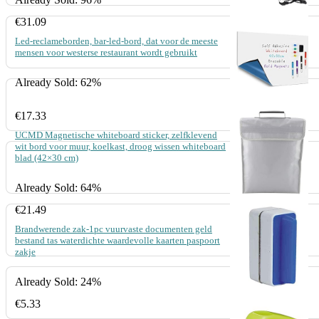
€
31.09
Led-reclameborden, bar-led-bord, dat voor de meeste
mensen voor westerse restaurant wordt gebruikt
Already Sold: 62%
€
17.33
UCMD Magnetische whiteboard sticker, zelfklevend
wit bord voor muur, koelkast, droog wissen whiteboard
blad (42×30 cm)
Already Sold: 64%
€
21.49
Brandwerende zak-1pc vuurvaste documenten geld
bestand tas waterdichte waardevolle kaarten paspoort
zakje
Already Sold: 24%
€
5.33