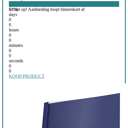
Schiet op! Aanbieding loopt binnenkort af
67 %
days
0
0
hours
0
0
minutes
0
0
seconds
0
0
KOOP PRODUCT