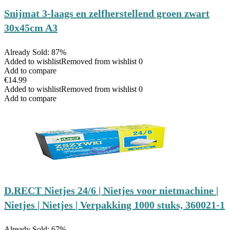
Snijmat 3-laags en zelfherstellend groen zwart
30x45cm A3
Already Sold: 87%
Added to wishlist
Removed from wishlist
0
Add to compare
€
14.99
Added to wishlist
Removed from wishlist
0
Add to compare
D.RECT Nietjes 24/6 | Nietjes voor nietmachine |
Nietjes | Nietjes | Verpakking 1000 stuks, 360021-1
Already Sold: 67%