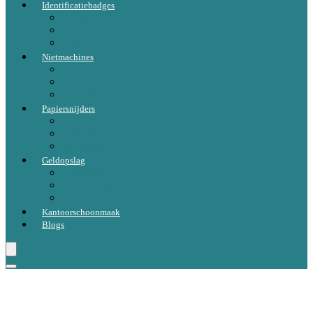
Identificatiebadges
Badgehouders
Identificatiebadges
Insteekkaarten voor badges
Nietmachines
Nietjes
Nietmachines
Ontnieters
Papiersnijders
Papiersnijders and messen
Scharen
Snijmatten
Geldopslag
Geldkistjes
Geldzakken
Kluizen
Kantoorschoonmaak
Blogs