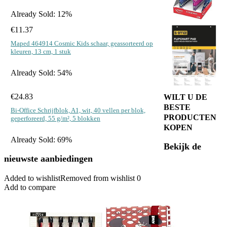
Already Sold: 12%
€
11.37
Maped 464914 Cosmic Kids schaar, geassorteerd op
kleuren, 13 cm, 1 stuk
Already Sold: 54%
€
24.83
WILT U DE
BESTE
Bi-Office Schrijfblok, A1, wit, 40 vellen per blok,
PRODUCTEN
geperforeerd, 55 g/m², 5 blokken
KOPEN
Already Sold: 69%
Bekijk de
nieuwste aanbiedingen
Added to wishlist
Removed from wishlist
0
Add to compare