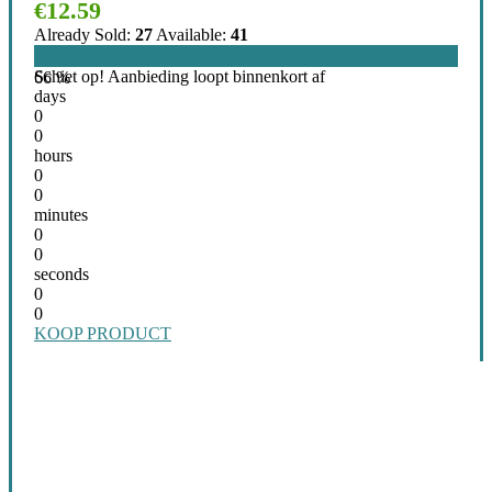
€
12.59
Already Sold:
27
Available:
41
Schiet op! Aanbieding loopt binnenkort af
66 %
days
0
0
hours
0
0
minutes
0
0
seconds
0
0
KOOP PRODUCT