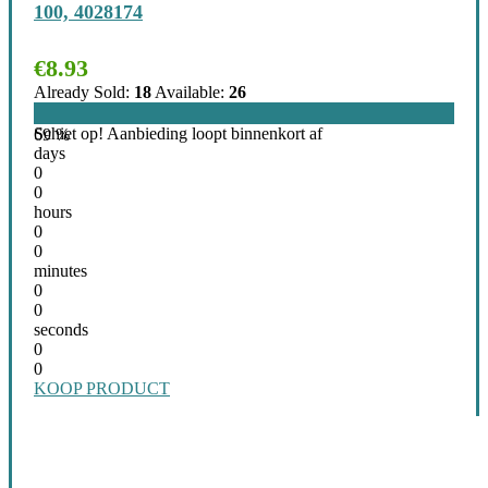
100, 4028174
€
8.93
Already Sold:
18
Available:
26
Schiet op! Aanbieding loopt binnenkort af
69 %
days
0
0
hours
0
0
minutes
0
0
seconds
0
0
KOOP PRODUCT