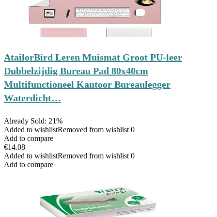
AtailorBird Leren Muismat Groot PU-leer
Dubbelzijdig Bureau Pad 80x40cm
Multifunctioneel Kantoor Bureaulegger
Waterdicht…
Already Sold: 21%
Added to wishlist
Removed from wishlist
0
Add to compare
€
14.08
Added to wishlist
Removed from wishlist
0
Add to compare