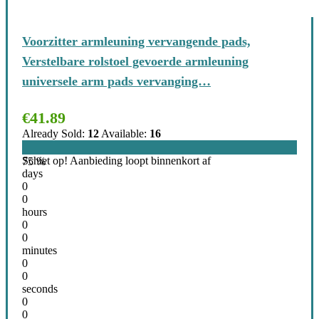
Voorzitter armleuning vervangende pads,
Verstelbare rolstoel gevoerde armleuning
universele arm pads vervanging…
€
41.89
Already Sold:
12
Available:
16
Schiet op! Aanbieding loopt binnenkort af
75 %
days
0
0
hours
0
0
minutes
0
0
seconds
0
0