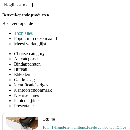
[bloglinks_meta]
Bestverkopende producten
Best verkopende
Toon alles
Populair in deze maand
Meest verlanglijst
Choose category
All categories
Bindapparaten
Bureau
Etiketten
Geldopslag
Identificatiebadges
Kantoorschoonmaak
Nietmachines
Papiersnijders
Presentaties
€
30.48
10 in 1 draagbare multifunctionele combo tool,Office