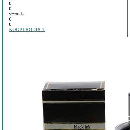
0
0
seconds
0
0
KOOP PRODUCT