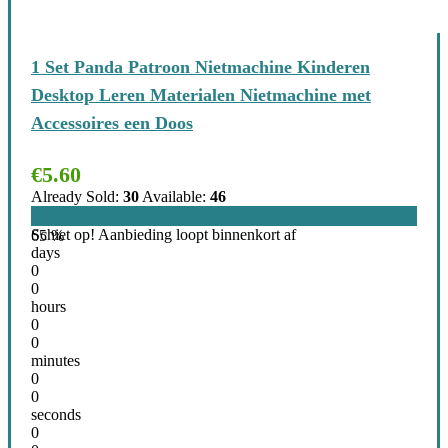
1 Set Panda Patroon Nietmachine Kinderen
Desktop Leren Materialen Nietmachine met
Accessoires een Doos
€
5.60
Already Sold:
30
Available:
46
Schiet op! Aanbieding loopt binnenkort af
65 %
days
0
0
hours
0
0
minutes
0
0
seconds
0