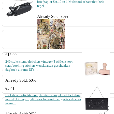
briefpapier Set,10 in 1 Multitool schaar flexibele
regel…
Already Sold: 80%
€
15.99
240 stuks stempelstickers vintage (4 stijlen) voor
scrapbooking stickers wenskaarten geschenken
dagboek albums DIY…
Already Sold: 60%
€
3.41
Ex Libris motiefstempel, houten stempel met Ex Libris
motief, Library of, dit boek behoort met gratis vak voor
naam…
Already Sold: 96%