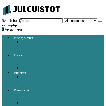
Search for:
verlanglijst
0
Vergelijken
Bindapparaten
Bindapparaten
Bindmap
Kammen and ruggen
Bureau
Bureau-organizers and -houders
Bureauleggers and vloeiblokken
Dossierrekken
Etiketten
Boekenleggers
Indextabs
Stempels and stempeltoebehoren
Presentaties
Flipovers
Schoolborden
Whiteboards