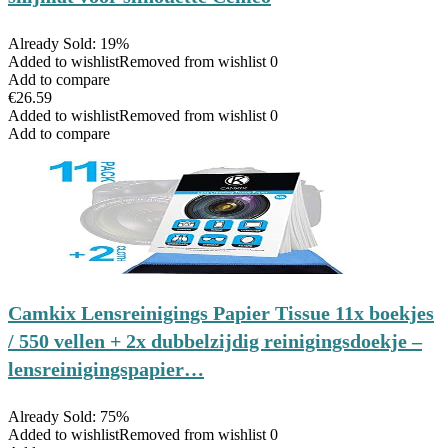
Already Sold: 19%
Added to wishlist
Removed from wishlist
0
Add to compare
€
26.59
Added to wishlist
Removed from wishlist
0
Add to compare
Camkix Lensreinigings Papier Tissue 11x boekjes
/ 550 vellen + 2x dubbelzijdig reinigingsdoekje –
lensreinigingspapier…
Already Sold: 75%
Added to wishlist
Removed from wishlist
0