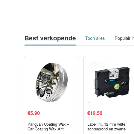
Best verkopende
Toon alles
Populair 
€
5.90
€
19.58
Pangyan Coating Wax –
Labellint, 12 mm witte
Car Coating Wax,Anti
achtergrond en zwarte
Scratch Car Polish Liquid
labeltape， 0,47 inch x 20