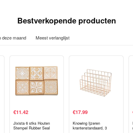
Bestverkopende producten
in deze maand
Meest verlanglijst
€
11.42
€
17.99
Jixista 6 stks Houten
Knowing Ijzeren
Stempel Rubber Seal
krantenstandaard, 3
Houten Rubber
dieren, ijzeren organizer,