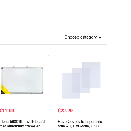
Choose category
€
11.99
€
22.29
Idena 568019 – whiteboard
Pavo Covers transparante
met aluminium frame en
folie A3, PVC-folie, 0,30
pennenbakje, ca. 60 x 40
mm, 100 stuks,