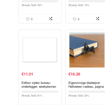
Ceramic Coat
inch, geschikt voor Brothe
Already Sold: 32%
Already Sold: 15%
Detailing,Voor Auto
P Touch TZe-231 TZ…
0
0
€
11.01
€
16.28
Edition zijden bureau-
Eigenzinnige bladwijzer
onderlegger, weekplanner,
Halloween cadeau, pagina
papier om af te scheuren,
hoek markeringen
DIN A3 to do
bladwijzers, hand van
Already Sold: 81%
Already Sold: 33%
schrijfonderlegger, 25
Spook bladwijzer creatieve
vellen…
boek…