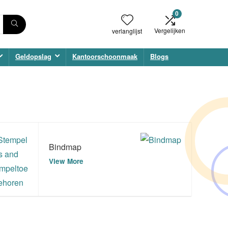
0
Vergelijken
verlanglijst
Geldopslag
Kantoorschoonmaak
Blogs
Bindmap
View More