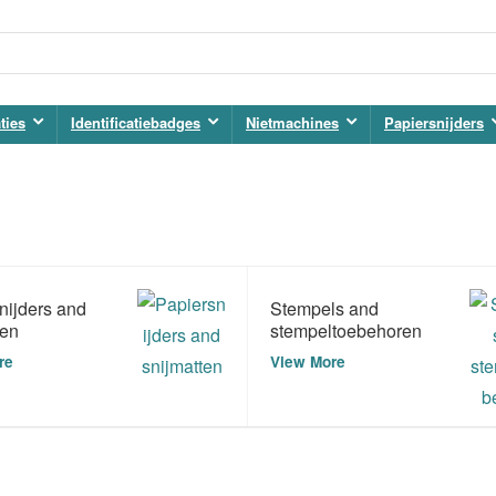
ties
Identificatiebadges
Nietmachines
Papiersnijders
nijders and
Stempels and
ten
stempeltoebehoren
re
View More