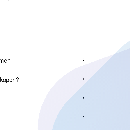
emen
erkopen?