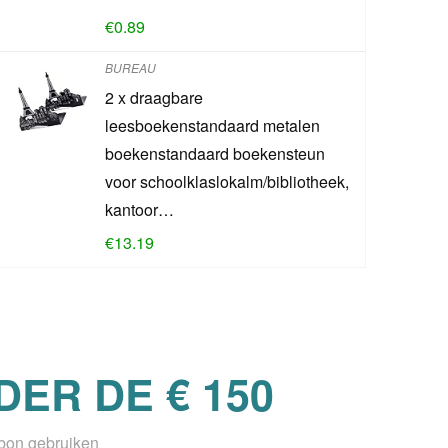
€
0.89
BUREAU
2 x draagbare
leesboekenstandaard metalen
boekenstandaard boekensteun
voor schoolklaslokalm/bibliotheek,
kantoor…
€
13.19
ER DE € 150
sbon gebruiken