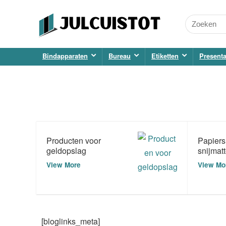
Bindapparaten
Bureau
Etiketten
Presenta
Producten voor
Papiers
geldopslag
snijmat
View More
View Mo
[bloglinks_meta]