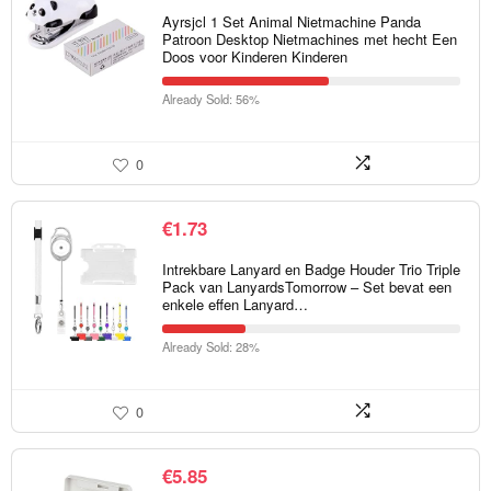
Ayrsjcl 1 Set Animal Nietmachine Panda
Patroon Desktop Nietmachines met hecht Een
Doos voor Kinderen Kinderen
Already Sold: 56%
0
€
1.73
Intrekbare Lanyard en Badge Houder Trio Triple
Pack van LanyardsTomorrow – Set bevat een
enkele effen Lanyard…
Already Sold: 28%
0
€
5.85