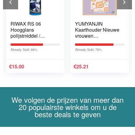
RIWAX RS 06
YUMYANJIN
Hoogglans
Kaarthouder Nieuwe
polijstmiddel /
vrouwen
Gelcoat hoogglans
Kaarthouder
maken | 0,25 l | Voor
Lanyard
Already Sold: 66%
Already Sold: 78%
oude en nieuwe
Kaarthouder Badge
gelcoat
ID Houders Meisjes
Leuke Beer
€
15.00
€
25.21
Certificatie…
We volgen de prijzen van meer dan
20 populairste winkels om u de
beste deals te geven