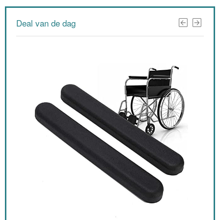
Deal van de dag
n,
GBC
cap
100