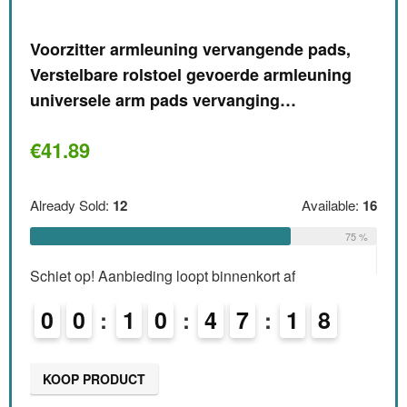
€
8.
Voorzitter armleuning vervangende pads,
le:
51
Verstelbare rolstoel gevoerde armleuning
Alre
65 %
universele arm pads vervanging…
€
41.89
Schi
0
Already Sold:
12
Available:
16
75 %
KO
Schiet op! Aanbieding loopt binnenkort af
0
0
1
0
4
7
1
7
KOOP PRODUCT