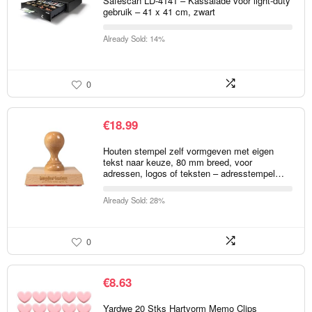
Safescan LD-4141 – Kassalade voor light-duty
gebruik – 41 x 41 cm, zwart
Already Sold: 14%
0
€
18.99
Houten stempel zelf vormgeven met eigen
tekst naar keuze, 80 mm breed, voor
adressen, logos of teksten – adresstempel…
Already Sold: 28%
0
€
8.63
Yardwe 20 Stks Hartvorm Memo Clips