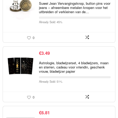
Suwei Jean Vervangingsknop, button pins voor
jeans – afneembare metalen knopen voor het
uitbreiden of verkleinen van de…
Already Sold: 45%
0
€
3.49
Astrologie, bladwijzerset, 4 bladwijzers, maan
en sterren, cadeau voor vriendin, geschenk
vrouw, bladwijzer papier
Already Sold: 51%
0
€
6.81