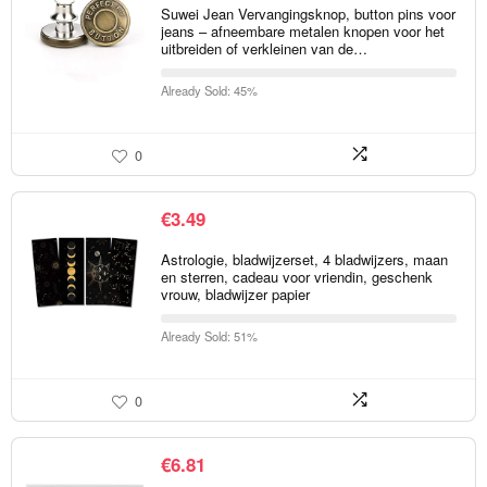
Suwei Jean Vervangingsknop, button pins voor
jeans – afneembare metalen knopen voor het
uitbreiden of verkleinen van de…
Already Sold: 45%
0
€
3.49
Astrologie, bladwijzerset, 4 bladwijzers, maan
en sterren, cadeau voor vriendin, geschenk
vrouw, bladwijzer papier
Already Sold: 51%
0
€
6.81