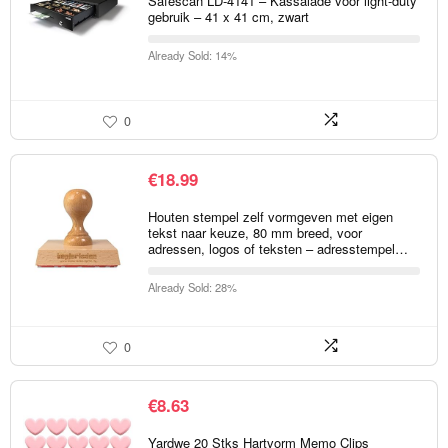
Safescan LD-4141 – Kassalade voor light-duty
gebruik – 41 x 41 cm, zwart
Already Sold: 14%
0
€
18.99
Houten stempel zelf vormgeven met eigen
tekst naar keuze, 80 mm breed, voor
adressen, logos of teksten – adresstempel…
Already Sold: 28%
0
€
8.63
Yardwe 20 Stks Hartvorm Memo Clips