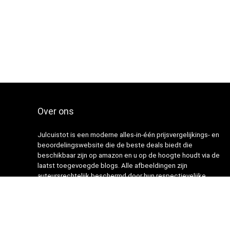
Over ons
Julcuistot is een moderne alles-in-één prijsvergelijkings- en
beoordelingswebsite die de beste deals biedt die
beschikbaar zijn op amazon en u op de hoogte houdt via de
laatst toegevoegde blogs. Alle afbeeldingen zijn
auteursrechtelijk beschermd door hun respectievelijke
eigenaren. Alle geciteerde inhoud is afgeleid van hun
respectievelijke bronnen.