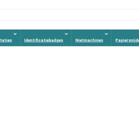
taties
Identificatiebadges
Nietmachines
Papiersnijd