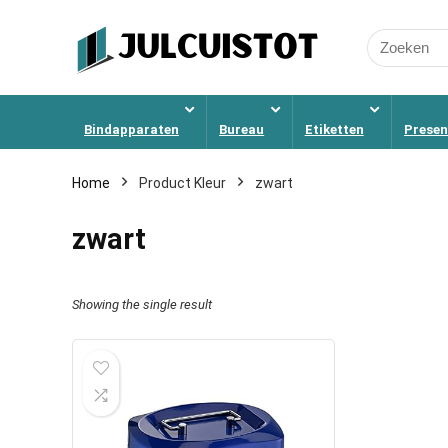
Search
for:
Bindapparaten
Bureau
Etiketten
Presen
Home
Product Kleur
zwart
zwart
Showing the single result