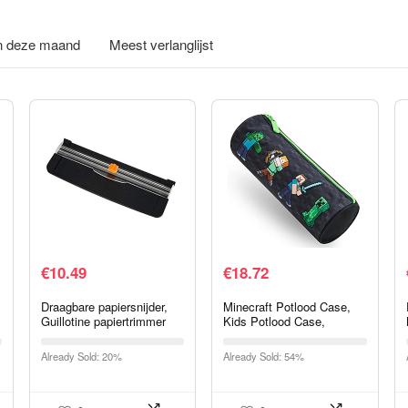
in deze maand
Meest verlanglijst
€
10.49
€
18.72
Draagbare papiersnijder,
Minecraft Potlood Case,
Guillotine papiertrimmer
Kids Potlood Case,
Scrapbooking met
Jongens School Supplies,
veiligheidsbescherming
Minecraft Geschenken
Already Sold: 20%
Already Sold: 54%
voor standaard snijden van
(Zwart)
A3…