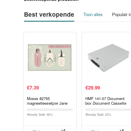
Best verkopende
Toon alles
Populair 
€
7.39
€
29.99
Moses 82755
HMF 141-07 Document
magneetleeswijzer Jane
box Document Cassette
Austen set van 3,
DIN A4, 37,5 x 26,5 x 8
magnetische bladwijzer,
cm, lichtgrijs
Already Sold: 46%
Already Sold: 23%
charmant geïllustreerd