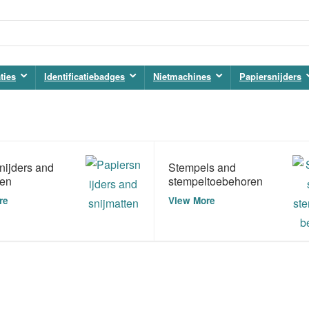
ties
Identificatiebadges
Nietmachines
Papiersnijders
nijders and
Stempels and
ten
stempeltoebehoren
re
View More