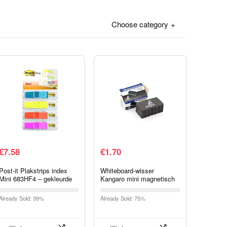
Choose category
€
7.58
€
1.70
Post-it Plakstrips index
Whiteboard-wisser
Mini 683HF4 – gekleurde
Kangaro mini magnetisch
notities in extra klein
formaat 33x57x22mm
formaat 11,9 x 43,2 mm –
Already Sold: 39%
Already Sold: 75%
4 plakstrips blokken à…