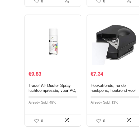
0
0
€
9.83
€
7.34
Tracer Air Duster Spray
Hoekafronde, ronde
luchtcompressie, voor PC,
hoekpons, hoekrond voor
400 ml
lamineerfolie, hoeksnijder
voor perfecte ronde
Already Sold: 45%
Already Sold: 13%
hoeken en halve cirkels
0
0