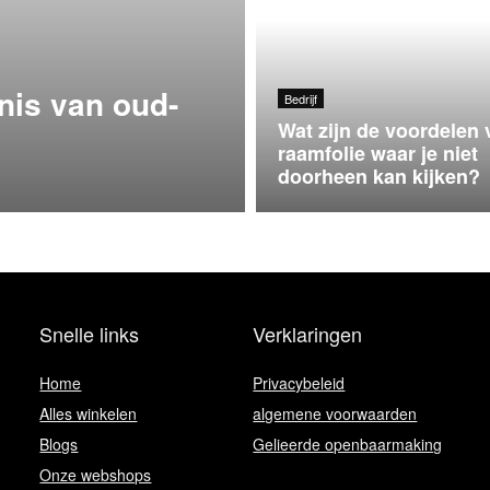
nis van oud-
Bedrijf
Wat zijn de voordelen 
raamfolie waar je niet
doorheen kan kijken?
Snelle links
Verklaringen
Home
Privacybeleid
Alles winkelen
algemene voorwaarden
Blogs
Gelieerde openbaarmaking
Onze webshops