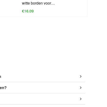
witte borden voor…
€
16.09
n
pen?