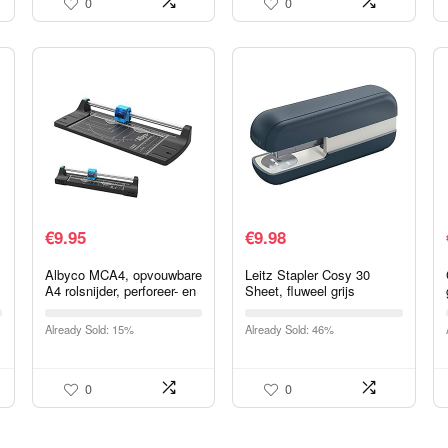
0
0
€
9.95
€
9.98
Albyco MCA4, opvouwbare
Leitz Stapler Cosy 30
A4 rolsnijder, perforeer- en
Sheet, fluweel grijs
rilmachine
Already Sold: 15%
Already Sold: 46%
0
0