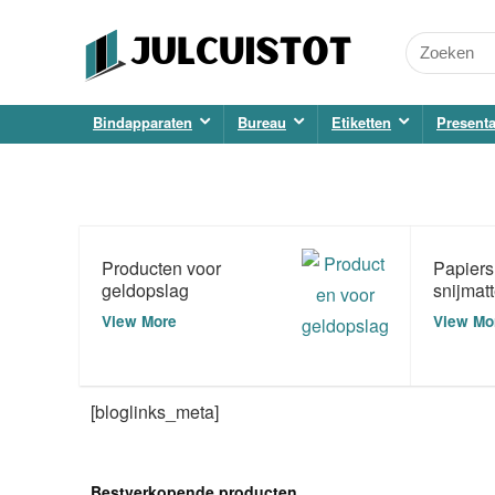
Bindapparaten
Bureau
Etiketten
Presenta
Producten voor
Papiers
geldopslag
snijmat
View More
View Mo
[bloglinks_meta]
Bestverkopende producten