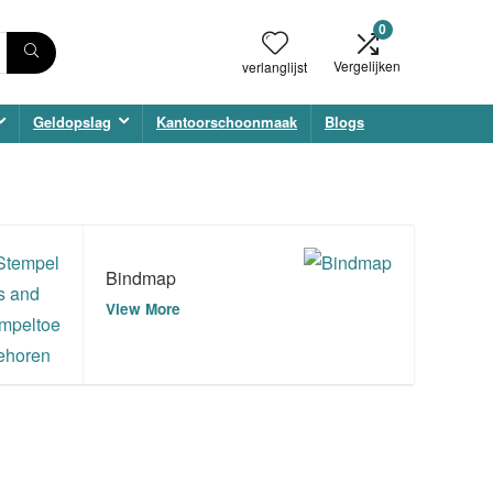
0
Vergelijken
verlanglijst
Geldopslag
Kantoorschoonmaak
Blogs
Bindmap
View More