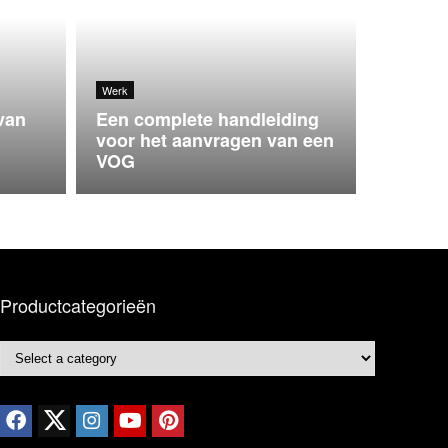
Werk
van
Een complete handleiding
voor het aanvragen van een
VOG
Productcategorieën