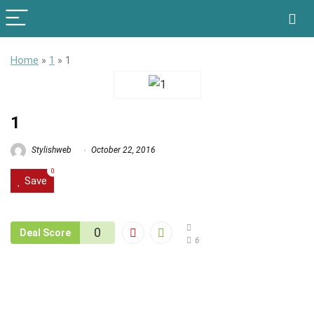
Home
»
1
»
1
1
Stylishweb
October 22, 2016
0
Save
0
Deal Score
6