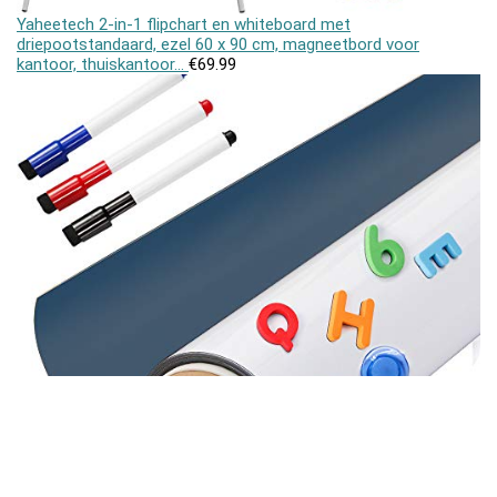
Yaheetech 2-in-1 flipchart en whiteboard met
driepootstandaard, ezel 60 x 90 cm, magneetbord voor
kantoor, thuiskantoor…
€
69.99